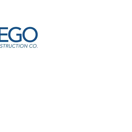
E21-HB-Stephen Foster 
gadeesh